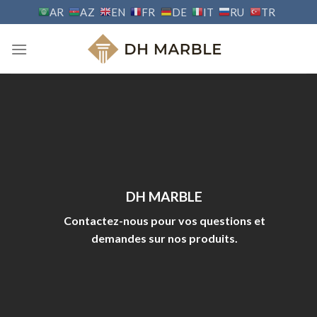
Skip
AR
AZ
EN
FR
DE
IT
RU
TR
to
content
DH MARBLE
Contactez-nous pour vos questions et
demandes sur nos produits.