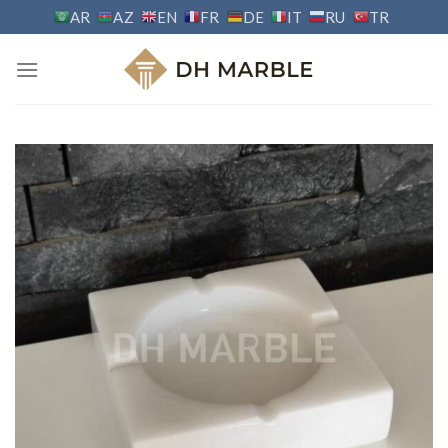
Skip
AR
AZ
EN
FR
DE
IT
RU
TR
to
content