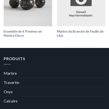
Ensemble de 6 Pommes en
Marbre de Branche de Feuille de
Marbre Décor
Lilas
PRODUITS
Marbre
Travertin
Onyx
Calcaire