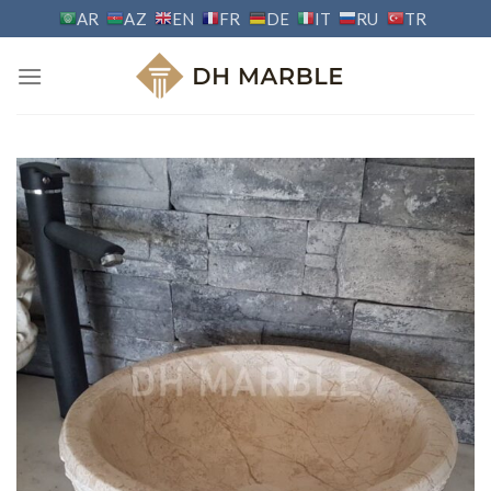
Skip
AR
AZ
EN
FR
DE
IT
RU
TR
to
content